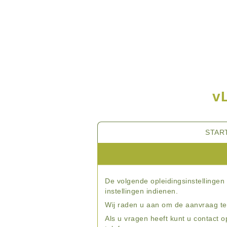
v
H
STAR
o
o
f
d
m
De volgende opleidingsinstellinge
e
instellingen indienen.
n
Wij raden u aan om de aanvraag te d
u
Als u vragen heeft kunt u contact 