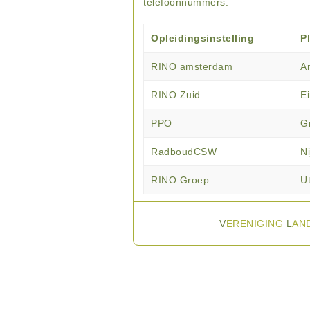
telefoonnummers.
Opleidingsinstelling
P
RINO amsterdam
A
RINO Zuid
E
PPO
G
RadboudCSW
N
RINO Groep
U
V
ERENIGING
L
AN