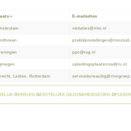
laats
E-mailadres
msterdam
visitaties@rino.nl
indhoven
praktijkinstellingen@rinozuid.
roningen
ppo@rug.nl
ijmegen
opleidingsplaatsrcsw@ru.nl
trecht, Leiden, Rotterdam
servicebureaubig@rinogroep.
DELIJK
O
VERLEG
G
EESTELIJKE GEZONDHEIDSZORG
O
PLEIDI