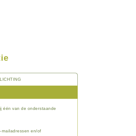
ie
LICHTING
ij één van de onderstaande
e-mailadressen en/of